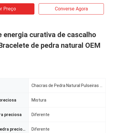
r Preço
Converse Agora
 energia curativa de cascalho
 Bracelete de pedra natural OEM
Chacras de Pedra Natural Pulseiras de Chakra Cura Irregulares Chips Gravel Cristal Pedra Joias
preciosa
Mistura
ra preciosa
Diferente
Tamanho da pedra preciosa
Diferente