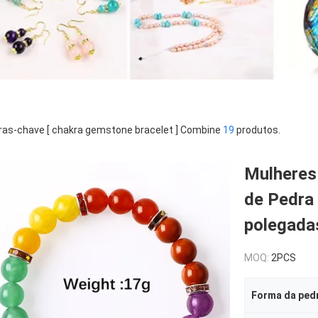
ras-chave [ chakra gemstone bracelet ] Combine
19
produtos.
Mulheres 
de Pedra
polegad
MOQ:
2PCS
Forma da ped