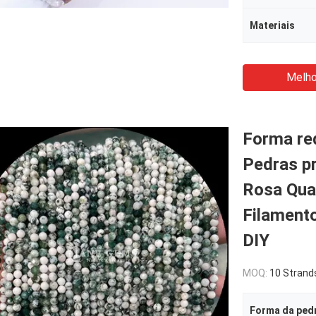
Materiais
Melho
Forma re
Pedras pr
Rosa Quar
Filamento
DIY
MOQ:
10 Strand
Forma da ped