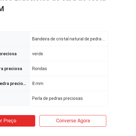
EM
Bandeira de cristal natural de pedra preciosa e elástica feita à mão
preciosa
verde
ra preciosa
Rondas
Tamanho da pedra preciosa
8 mm
Perla de pedras preciosas
r Preço
Converse Agora