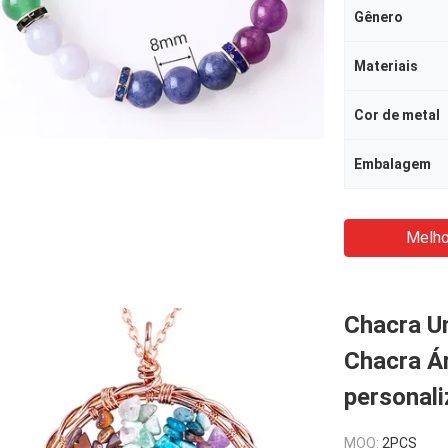
Gênero
Materiais
Cor de metal
Embalagem
Melho
Chacra Un
Chacra Á
personal
MOQ:
2PCS