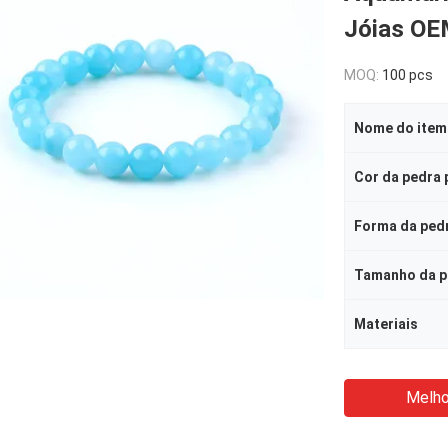
Jóias O
MOQ:
100 pcs
Nome do item
Cor da pedra 
Forma da ped
Materiais
Melho