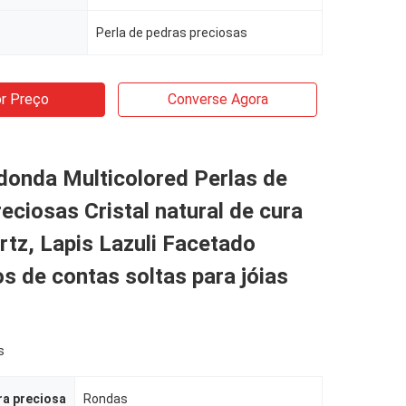
Perla de pedras preciosas
r Preço
Converse Agora
donda Multicolored Perlas de
eciosas Cristal natural de cura
tz, Lapis Lazuli Facetado
s de contas soltas para jóias
s
ra preciosa
Rondas