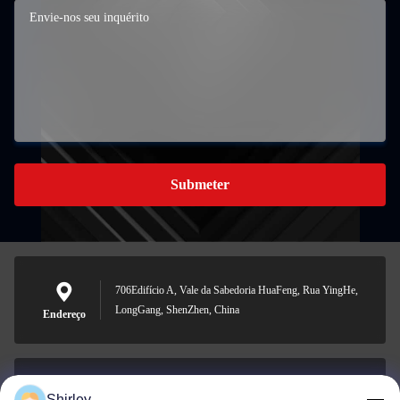
Submeter
706Edifício A, Vale da Sabedoria HuaFeng, Rua YingHe,
LongGang, ShenZhen, China
Endereço
Shirley