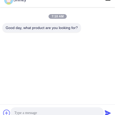
shirley@nature-trend.com
E-mail
7:10 AM
Good day, what product are you looking for?
0086-18148506772
Phone
Shenzhen Jane Cheng Development Co.,
Limited
Get a Quote
Shenzhen Jane Cheng Development Co., Limited