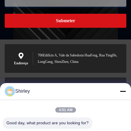
Submeter
706Edifício A, Vale da Sabedoria HuaFeng, Rua YingHe,
LongGang, ShenZhen, China
Endereço
Shirley
shirley@nature-trend.com
E-mail
4:51 AM
Good day, what product are you looking for?
0086-18148506772
Phone