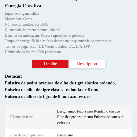
Energia Curativa
Lugar de origem: China
Marca: Jane Gems
Número do modelo: JG-B019
Quantidade de ordem mínima: 100 pcs
Detalhes da embalagem: Pacote seguro/pacote-presente
Tempo de entrega: 5-30 dias úteis dependem da quantidade da encomenda
Termos de pagamento: T/T, Western Union, L/C, D/A, D/P
Habilidade da fonte: 10000 pcs/semana
Detalhe
Description
Destacar:
Pulseira de pedra preciosa de olho de tigre elástico redondo
,
Pulseira de olho de tigre elástica redonda de 8 mm
,
Pulseira de olhos de tigre de 8 mm azul escuro
Design único feito à mão Rondinho elástico
1Nome do item:
Olho de tigre azul escuro Pulseira de contas de
pedra pre
2Cor da pedra preciosa:
azul escuro