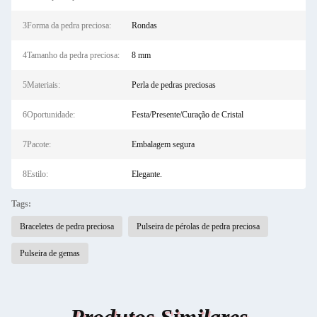
3Forma da pedra preciosa:
Rondas
4Tamanho da pedra preciosa:
8 mm
5Materiais:
Perla de pedras preciosas
6Oportunidade:
Festa/Presente/Curação de Cristal
7Pacote:
Embalagem segura
8Estilo:
Elegante.
Tags:
Braceletes de pedra preciosa
Pulseira de pérolas de pedra preciosa
Pulseira de gemas