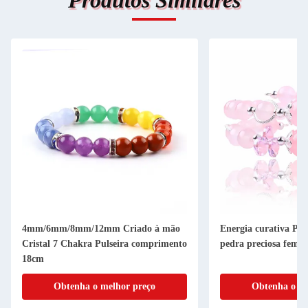
Produtos Similares
4mm/6mm/8mm/12mm Criado à mão
Energia curativa Pul
Cristal 7 Chakra Pulseira comprimento
pedra preciosa femi
18cm
Obtenha o melhor preço
Obtenha o me