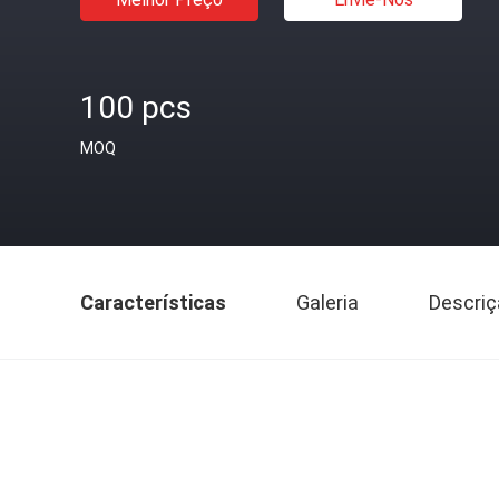
100 pcs
MOQ
Características
Galeria
Descriç