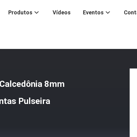
Produtos
Vídeos
Eventos
Cont
dalite / Azul Calcedônia 8mm Energia Positiva Cristal De Contas Pulse
ul Calcedônia 8mm
ontas Pulseira