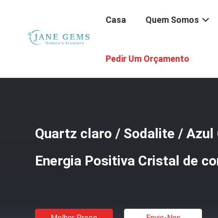
Casa
Quem Somos
Casa
/
Produtos
/
Pulseira De Gemas
/
Quartz Claro / So
Pedir Um Orçamento
Quartz claro / Sodalite / Az
Energia Positiva Cristal de c
Melhor Preço
Envie-Nos