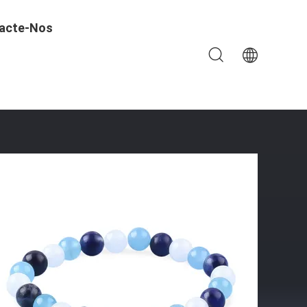
acte-Nos
ira