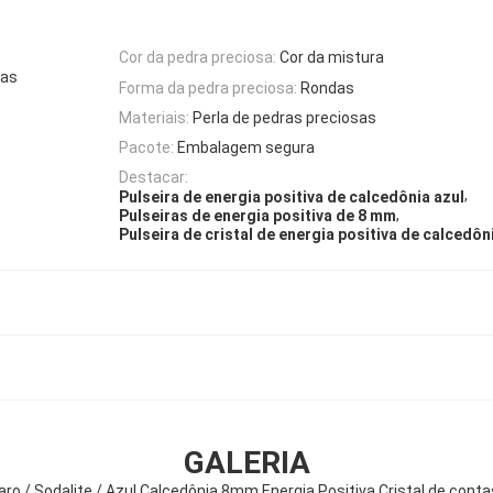
Cor da pedra preciosa:
Cor da mistura
sas
Forma da pedra preciosa:
Rondas
Materiais:
Perla de pedras preciosas
Pacote:
Embalagem segura
Destacar:
,
Pulseira de energia positiva de calcedônia azul
,
Pulseiras de energia positiva de 8 mm
Pulseira de cristal de energia positiva de calcedôn
GALERIA
aro / Sodalite / Azul Calcedônia 8mm Energia Positiva Cristal de conta