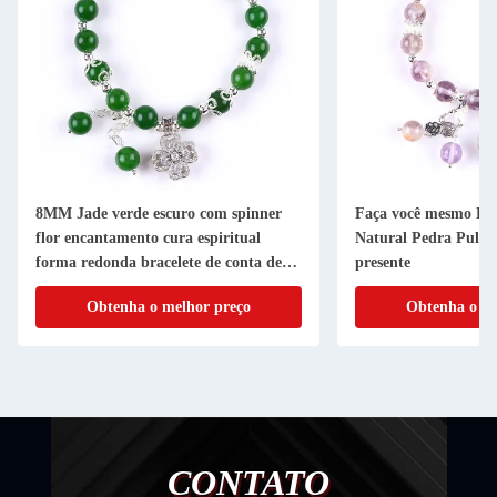
8MM Jade verde escuro com spinner
Faça você mesmo Lav
flor encantamento cura espiritual
Natural Pedra Pulsei
forma redonda bracelete de conta de
presente
estiramento
Obtenha o melhor preço
Obtenha o me
CONTATO