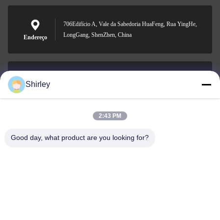
706Edifício A, Vale da Sabedoria HuaFeng, Rua YingHe,
LongGang, ShenZhen, China
Endereço
Shirley
shirley@nature-trend.com
E-mail
2:43 PM
Good day, what product are you looking for?
0086-18148506772
Phone
Shenzhen Jane Cheng Development Co.,