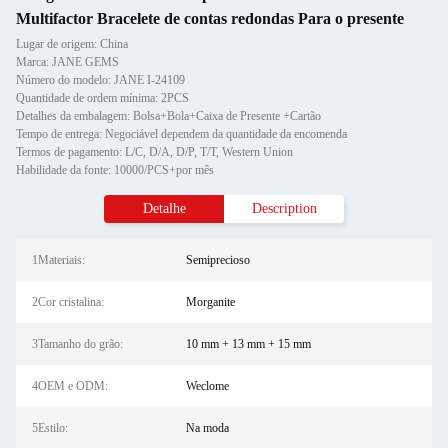
Multifactor Bracelete de contas redondas Para o presente
Lugar de origem: China
Marca: JANE GEMS
Número do modelo: JANE I-24109
Quantidade de ordem mínima: 2PCS
Detalhes da embalagem: Bolsa+Bola+Caixa de Presente +Cartão
Tempo de entrega: Negociável dependem da quantidade da encomenda
Termos de pagamento: L/C, D/A, D/P, T/T, Western Union
Habilidade da fonte: 10000/PCS+por mês
Detalhe
Description
1Materiais:
Semiprecioso
2Cor cristalina:
Morganite
3Tamanho do grão:
10 mm + 13 mm + 15 mm
4OEM e ODM:
Weclome
5Estilo:
Na moda