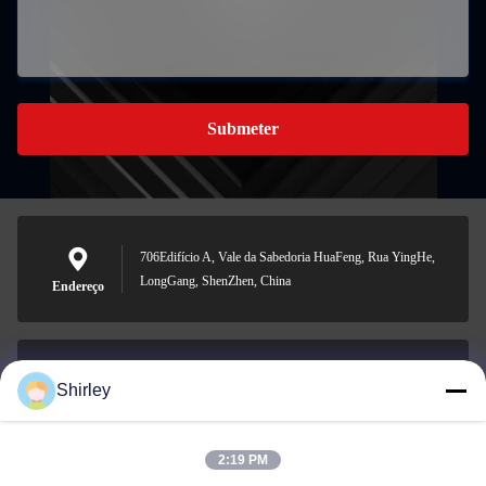
Submeter
706Edifício A, Vale da Sabedoria HuaFeng, Rua YingHe,
LongGang, ShenZhen, China
Endereço
Shirley
shirley@nature-trend.com
E-mail
2:19 PM