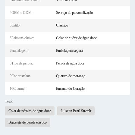
3Tamanho da pérola:
5 mm de conta
4OEM e ODM:
Serviço de personalização
5Estilo:
Clássico
6Palavras-chave:
Colar de suéter de água doce
7embalagem:
Embalagem segura
8Tipo da pérola:
Pérola de água doce
9Cor cristalina:
Quartzo de morango
10Charme:
Encanto do Coração
Tags:
Colar de pérolas de água doce
Pulseira Pearl Stretch
Bracelete de pérola elástico