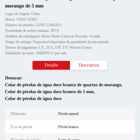
morango de 5 mm
Lugar de origem: China
Marca: JANE GEMS
Número do modelo: JANE I-2401015
Quantidade de ordem mínima: 2PCS
Detalhes da embalagem: Bolsa+Bola+Caixa de Presente +Cartão
Tempo de entrega: Negociável dependem da quantidade da encomenda
Termos de pagamento: L/C, D/A, D/P, T/T, Western Union
Habilidade da fonte: 10000/PCS+por mês
Detalhe
Description
Destacar:
Colar de pérolas de água doce branco de quartzo de morango
,
Colar de pérolas de água doce branco de 5 mm
,
Colar de pérolas de água doce
1Materiais:
Pérola natural
2Cor da pérola:
Pérola branca