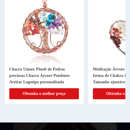
Chacra Unisex Pênsil de Pedras
Meditação Árvore d
preciosas Chacra Árvore Pendente
forma de Chakra Ped
Aceitar Logotipo personalizado
Tamanho ajustável
Obtenha o melhor preço
Obtenha o me