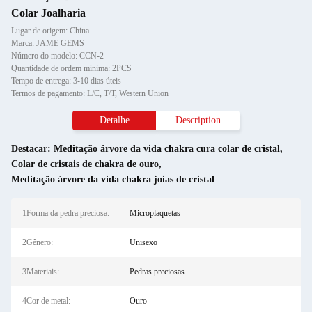
Colar Joalharia
Lugar de origem: China
Marca: JAME GEMS
Número do modelo: CCN-2
Quantidade de ordem mínima: 2PCS
Tempo de entrega: 3-10 dias úteis
Termos de pagamento: L/C, T/T, Western Union
Detalhe
Description
Destacar:
Meditação árvore da vida chakra cura colar de cristal
,
Colar de cristais de chakra de ouro
,
Meditação árvore da vida chakra joias de cristal
1Forma da pedra preciosa:
Microplaquetas
2Gênero:
Unisexo
3Materiais:
Pedras preciosas
4Cor de metal:
Ouro