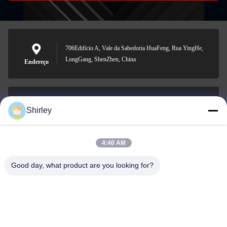
706Edifício A, Vale da Sabedoria HuaFeng, Rua YingHe,
LongGang, ShenZhen, China
Endereço
Shirley
shirley@nature-trend.com
E-mail
4:40 AM
Good day, what product are you looking for?
0086-18148506772
Phone