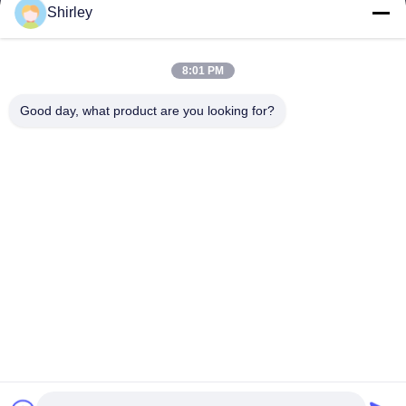
Shirley
Shenzhen Jane Cheng Development Co.,
Limited
8:01 PM
Good day, what product are you looking for?
Shenzhen Jane Cheng Development Co., Limited