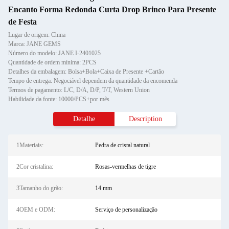
Encanto Forma Redonda Curta Drop Brinco Para Presente
de Festa
Lugar de origem: China
Marca: JANE GEMS
Número do modelo: JANE I-2401025
Quantidade de ordem mínima: 2PCS
Detalhes da embalagem: Bolsa+Bola+Caixa de Presente +Cartão
Tempo de entrega: Negociável dependem da quantidade da encomenda
Termos de pagamento: L/C, D/A, D/P, T/T, Western Union
Habilidade da fonte: 10000/PCS+por mês
Detalhe
Description
1Materiais:
Pedra de cristal natural
2Cor cristalina:
Rosas-vermelhas de tigre
3Tamanho do grão:
14 mm
4OEM e ODM:
Serviço de personalização