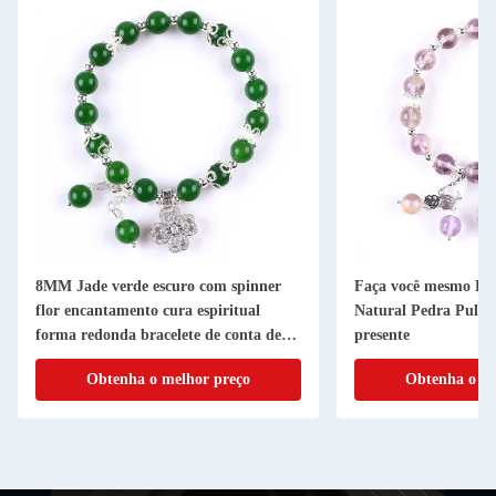
8MM Jade verde escuro com spinner
Faça você mesmo Lav
flor encantamento cura espiritual
Natural Pedra Pulsei
forma redonda bracelete de conta de
presente
estiramento
Obtenha o melhor preço
Obtenha o me