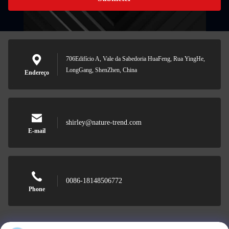
706Edifício A, Vale da Sabedoria HuaFeng, Rua YingHe,
LongGang, ShenZhen, China
Endereço
shirley@nature-trend.com
E-mail
0086-18148506772
Phone