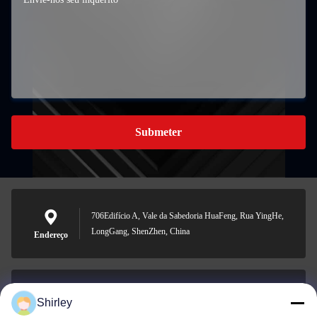
Submeter
706Edifício A, Vale da Sabedoria HuaFeng, Rua YingHe,
LongGang, ShenZhen, China
Endereço
Shirley
shirley@nature-trend.com
E-mail