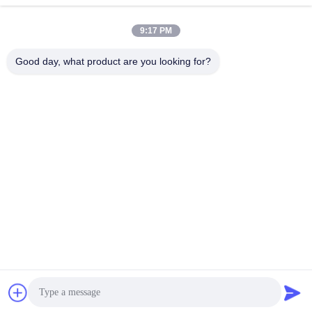
9:17 PM
Good day, what product are you looking for?
0086-18148506772
Phone
Shenzhen Jane Cheng Development Co.,
Limited
Obtenha o melhor preço
Get a Quote
Shenzhen Jane Cheng Development Co., Limited