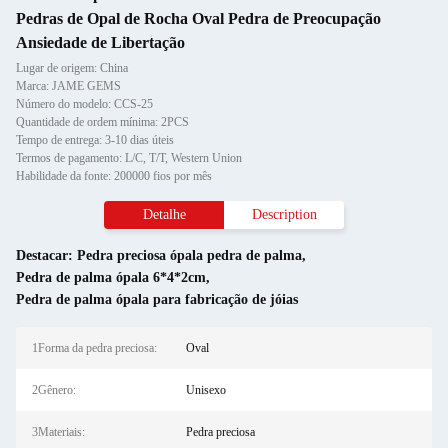
Pedras de Opal de Rocha Oval Pedra de Preocupação
Ansiedade de Libertação
Lugar de origem: China
Marca: JAME GEMS
Número do modelo: CCS-25
Quantidade de ordem mínima: 2PCS
Tempo de entrega: 3-10 dias úteis
Termos de pagamento: L/C, T/T, Western Union
Habilidade da fonte: 200000 fios por mês
Detalhe
Description
Destacar:
Pedra preciosa ópala pedra de palma
,
Pedra de palma ópala 6*4*2cm
,
Pedra de palma ópala para fabricação de jóias
1Forma da pedra preciosa:
Oval
2Gênero:
Unisexo
3Materiais:
Pedra preciosa