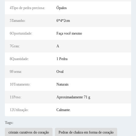
4Tipo de pedra preciosa:
Ópalos
5Tamanho:
6*4*2cm
6Oportunidade:
Faça você mesmo
7Grau:
A
8Quantidade:
1 Pedra
9Forma:
Oval
10Tratamento:
Naturais
11Peso:
Aproximadamente 71 g
12Utilização:
Calmante.
Tags:
cristais curativos do coração
Pedras de chakra em forma de coração