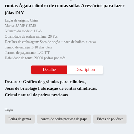
contas Ágata cilindro de contas soltas Acessórios para fazer
jóias DIY
Lugar de origem: China
Marca: JAME GEMS
Número do modelo: LB-5
Quantidade de ordem mínima: 20 Pcs
Detalhes da embalagem: Saco de opção + saco de bolhas + caixa
Tempo de entrega: 3-10 dias úteis
Termos de pagamento: L/C, T/T
Habilidade da fonte: 20000 pedras por mês
Detalhe
Description
Destacar:
Gráfico de grânulos para cilindros
,
Jóias de bricolage Fabricação de contas cilíndricas
,
Cristal natural de pedras preciosas
Tags:
Perlas de gemas
contas de pedra preciosa de jaspe
Fibras de poliéster