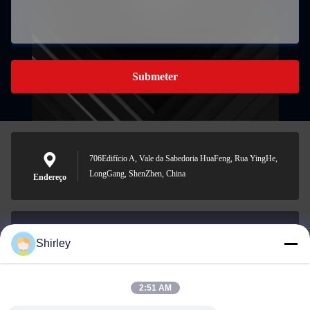
Submeter
706Edifício A, Vale da Sabedoria HuaFeng, Rua YingHe,
LongGang, ShenZhen, China
Endereço
Shirley
shirley@nature-trend.com
E-mail
2:51 AM