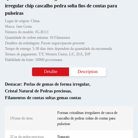
irregular chip cascalho pedra solta fios de contas para
pulseiras
Lugar de origem: China
Marca: Jane Gems
Número do modelo: JG-B111
Quantidade de ordem mínima: 10 Filamentos
Detalhes da embalagem: Pacote seguro/pacote-presente
Tempo de entrega: 5-30 dias úteis dependem da quantidade da encomenda
Termos de pagamento: T/T, Western Union, L/C, D/A, D/P
Habilidade da fonte: 10000 pcs/semana
Detalhe
Description
Destacar:
Perlas de gemas de forma irregular
,
Cristal Natural de Pedras preciosas
,
Filamentos de contas soltas gemas contas
Formas cristalinas irregulares de casca de
1Nome do item:
cascalho de pedras soltas de contas para
pulseiras
2Cor da pedra preciosa:
Naturais