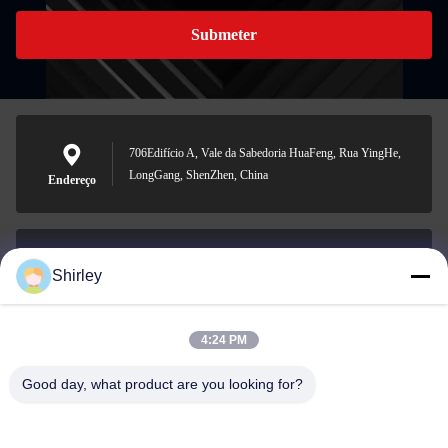
Submeter
706Edifício A, Vale da Sabedoria HuaFeng, Rua YingHe,
LongGang, ShenZhen, China
Endereço
Shirley
shirley@nature-trend.com
E-mail
4:24 PM
Good day, what product are you looking for?
0086-18148506772
Phone