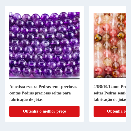
Ametista escura Pedras semi-preciosas
4/6/8/10/12mm Pedras
contas Pedras preciosas soltas para
soltas Pedras semi-pr
fabricação de jóias
fabricação de jóias
Obtenha o melhor preço
Obtenha o me